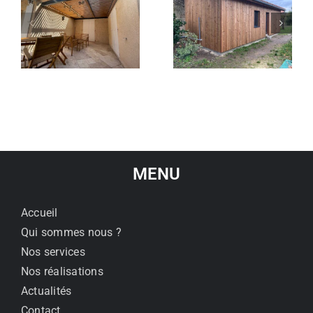
Chalet habitable
Pergola en bois
en
de 30 m²
MENU
Accueil
Qui sommes nous ?
Nos services
Nos réalisations
Actualités
Contact