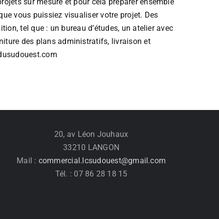
projets sur mesure et pour cela préparer ensemble
que vous puissiez visualiser votre projet. Des
ition, tel que : un bureau d’études, un atelier avec
ture des plans administratifs, livraison et
dusudouest.com
20, av Léon Jouhaux
33210 LANGON
Mail :
commercial.lcsudouest@gmail.com
Tél. : 07 86 28 18 15