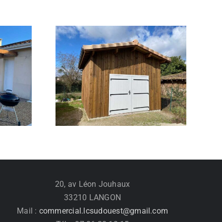
Pergola bioclimatique en
 bois
bois
20, av Léon Jouhaux
33210 LANGON
Mail :
commercial.lcsudouest@gmail.com