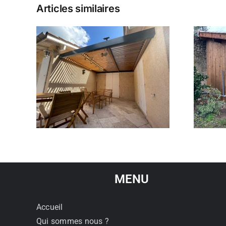
Articles similaires
ue en
Chalet habitable de 30 m²
MENU
Accueil
Qui sommes nous ?