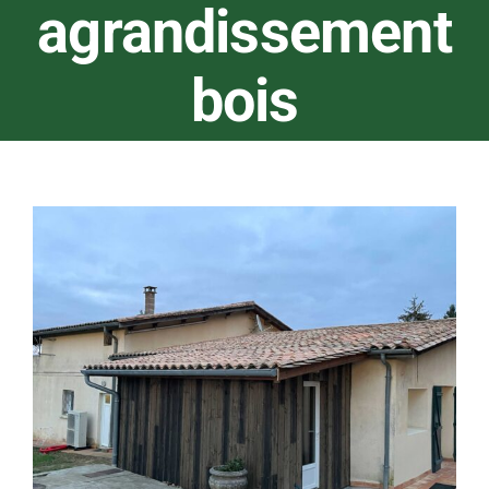
agrandissement
bois
Voir
l'image
agrandie