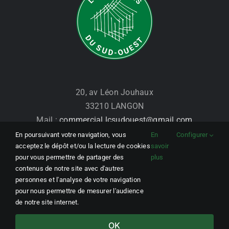
20, av Léon Jouhaux
33210 LANGON
Mail :
commercial.lcsudouest@gmail.com
Tél. : 07 86 28 18 15
En poursuivant votre navigation, vous
En
Configurer
acceptez le dépôt et/ou la lecture de cookies
savoir
pour vous permettre de partager des
plus
contenus de notre site avec d'autres
personnes et l'analyse de votre navigation
pour nous permettre de mesurer l'audience
Les Cabanes du Sud-Ouest © Copyright
2026 | Conception
MW
de notre site internet.
communication
/
SLCOM
OK
Facebook
X
Instagram
Pinterest