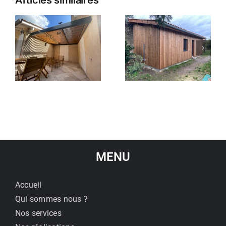
Chalet habitable
Pergola en bois
en
de 30 m²
MENU
Accueil
Qui sommes nous ?
Nos services