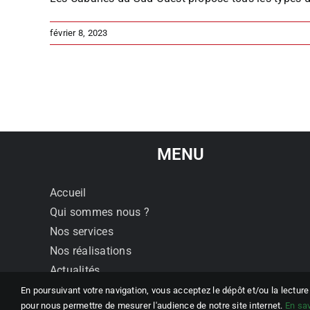
février 8, 2023
MENU
Accueil
Qui sommes nous ?
Nos services
Nos réalisations
Actualités
Contact
En poursuivant votre navigation, vous acceptez le dépôt et/ou la lectur
pour nous permettre de mesurer l'audience de notre site internet.
En sa
Mentions légales et politique de confidentialité